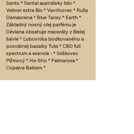
Santo * Santal austrálsky biio *
Vetiver extra Bio * Vavrínovec * Ruža
Damascena * Blue Tansy * Earth *
Základný nosný olej parfému je
Déviana obsahuje maceráty z Bielej
šalvie * Ľubovníka bodkovaného a
posvätnej bazalky Tulsi * CBD full
spectrum a esencie - * Ibiškovec
Pižmový * Ho-Sho * Palmarosa *
Copaiva Balsam *
Vysokovibračný žiarič s vôňou čistou,
vznešenou, láskavou, jedinečnou,
otvárajúcou do hĺbky lona Lotosového
Kvetu .
** vo vnútri parfému jeden drobný
Rubín pre plynulé ukotvenie plánu do