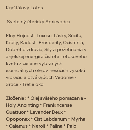
Kryštálový Lotos
Svetelný éterický Sprievodca
Plný Hojnosti, Luxusu, Lásky, Súcitu,
Krásy, Radosti, Prosperity, Očistenia,
Dobrého zdravia, Sily a požehnania v
anjelskej energii a čistote Lotosového
kvetu z cielene vybraných
esenciálnych olejov nesúcich vysokú
vibráciu a otvárajúcich Vedomie -
Srdce - Tretie oko.
Zloženie : * Olej svätého pomazania -
Holy Anointing * Frankincense
Quattuor * Lavander Deux *
Opoponax * Cist Labdanum * Myrha
* Calamus * Neroli * Palina * Palo