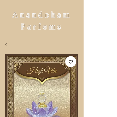
Anandoham
Parfems