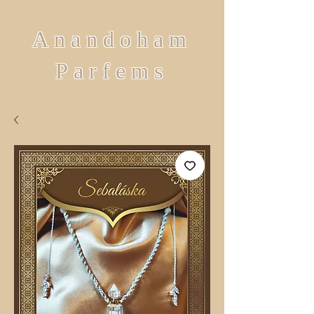
Anandoham
Parfems