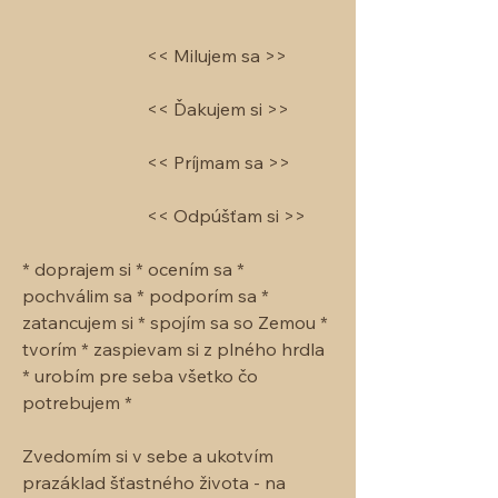
<< Milujem sa >>
<< Ďakujem si >>
<< Príjmam sa >>
<< Odpúšťam si >>
* doprajem si * ocením sa *
pochválim sa * podporím sa *
zatancujem si * spojím sa so Zemou
*
tvorím * zaspievam si z plného hrdla
* urobím pre seba všetko čo
potrebujem *
Zvedomím si v sebe a ukotvím
prazáklad šťastného života - na