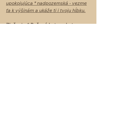
upokojujúca * nadpozemská - vezme
ťa k výšinám a ukáže ti i tvoju hĺbku.
Zloženie: * Ružový Lotos - Lotos
pravý * alkohol *
Sprejový flakónik - vhodný na telo i
na oblečenie
Ak by ste chceli s niečím poradiť, môžete
ma kontaktovať tu:
Whats App:
0904 877 718
Email:
anadoham.parfems@gmail.com
Všeobecné obchodné podmienky
Zostaňme v spojení