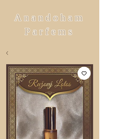
Anandoham
Parfems