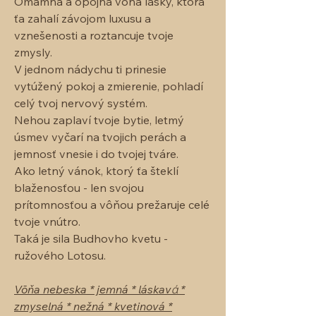
Omamná a opojná vôňa lásky, ktorá
ťa zahalí závojom luxusu a
vznešenosti a roztancuje tvoje
zmysly.
V jednom nádychu ti prinesie
vytúžený pokoj a zmierenie, pohladí
celý tvoj nervový systém.
Nehou zaplaví tvoje bytie, letmý
úsmev vyčarí na tvojich perách a
jemnosť vnesie i do tvojej tváre.
Ako letný vánok, ktorý ťa šteklí
blaženosťou - len svojou
prítomnosťou a vôňou prežaruje celé
tvoje vnútro.
Taká je sila Budhovho kvetu -
ružového Lotosu.
Võňa nebeska * jemná * láskavά *
zmyselná * nežná * kvetinová *